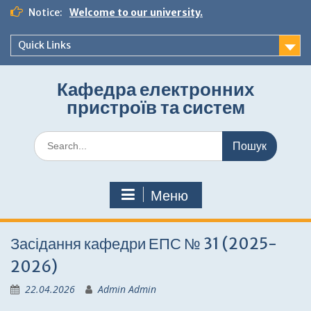
Перейти
Notice:
Welcome to our university.
до
вмісту
Quick Links
Кафедра електронних
пристроїв та систем
Шукати:
Меню
Засідання кафедри ЕПС № 31 (2025-
2026)
22.04.2026
Admin Admin