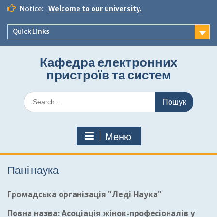
Перейти
Notice:
Welcome to our university.
до
вмісту
Quick Links
Кафедра електронних
пристроїв та систем
Шукати:
Меню
Пані наука
Громадська організація "Леді Наука"
Повна назва: Асоціація жінок-професіоналів у