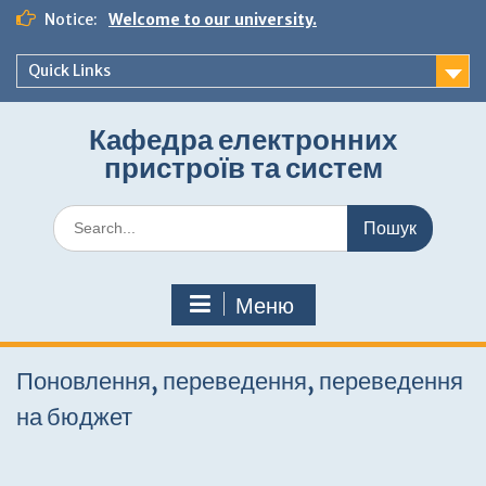
Перейти
Notice:
Welcome to our university.
до
вмісту
Quick Links
Кафедра електронних
пристроїв та систем
Шукати:
Меню
Поновлення, переведення, переведення
на бюджет