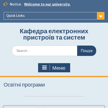
Перейти
Notice:
Welcome to our university.
до
вмісту
Quick Links
Кафедра електронних
пристроїв та систем
Шукати:
Меню
Освітні програми