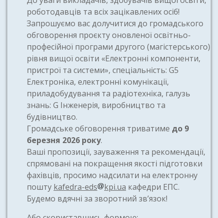
До уваги викладачів, здобувачів вищої освіти,
роботодавців та всіх зацікавлених осіб!
Запрошуємо вас долучитися до громадського
обговорення проєкту оновленої освітньо-
професійної програми другого (магістерського)
рівня вищої освіти «Електронні компоненти,
пристрої та системи», спеціальність: G5
Електроніка, електронні комунікації,
приладобудування та радіотехніка, галузь
знань: G Інженерія, виробництво та
будівництво.
Громадське обговорення триватиме
до 9
березня 2026 року
.
Ваші пропозиції, зауваження та рекомендації,
спрямовані на покращення якості підготовки
фахівців, просимо надсилати на електронну
пошту
kafedra-eds
kpi.ua
кафедри ЕПС.
Будемо вдячні за зворотний зв’язок!
Або скориставшись формою: