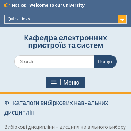
Перейти
Notice:
Welcome to our university.
до
вмісту
Quick Links
Кафедра електронних
пристроїв та систем
Шукати:
Меню
Ф-каталоги вибіркових навчальних
дисциплін
Вибіркові дисципліни – дисципліни вільного вибору