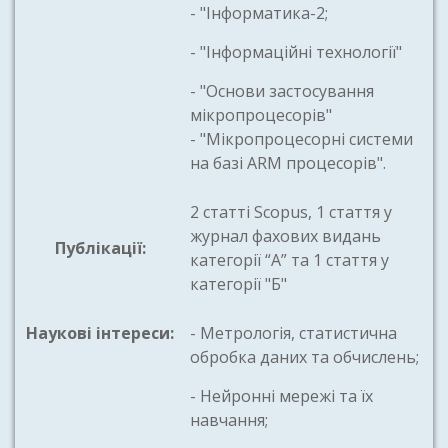
- "Інформатика-2;
- "Інформаційні технології"
- "Основи застосування
мікропроцесорів"
- "Мікропроцесорні системи
на базі ARM процесорів".
2 статті Scopus, 1 стаття у
журнал фахових видань
Публікації:
категорії “А” та 1 стаття у
категорії "Б"
Наукові інтереси:
- Метрологія, статистична
обробка даних та обчислень;
- Нейронні мережі та їх
навчання;