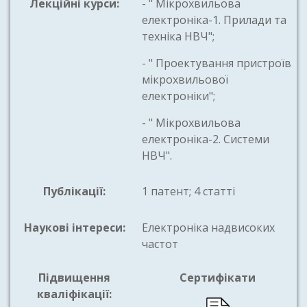
Лекційні курси:
- " Мікрохвильова
електроніка-1. Прилади та
техніка НВЧ";
- " Проектування пристроїв
мікрохвильової
електроніки";
- " Мікрохвильова
електроніка-2. Системи
НВЧ".
Публікації:
1 патент; 4 статті
Наукові інтереси:
Електроніка надвисоких
частот
Підвищення
Сертифікати
кваліфікації: