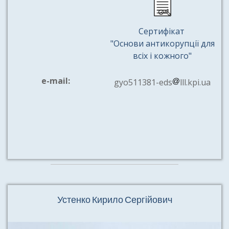
Сертифікат
"Основи антикорупції для
всіх і кожного"
e-mail:
gyo511381-eds
lll.kpi.ua
Устенко Кирило Сергійович