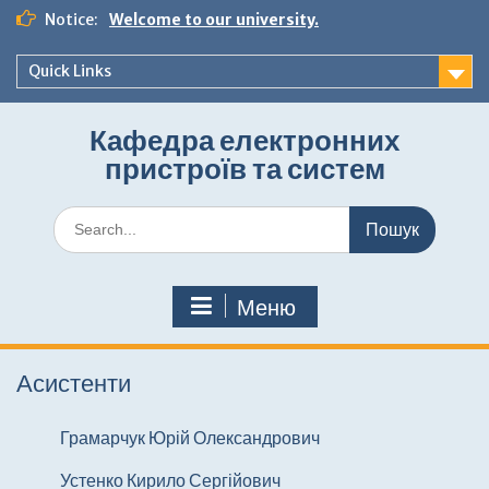
Перейти
Notice:
Welcome to our university.
до
вмісту
Quick Links
Кафедра електронних
пристроїв та систем
Шукати:
Меню
Асистенти
Грамарчук Юрій Олександрович
Устенко Кирило Сергійович