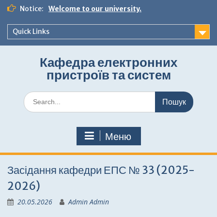
Перейти
Notice:
Welcome to our university.
до
вмісту
Quick Links
Кафедра електронних
пристроїв та систем
Шукати:
Меню
Засідання кафедри ЕПС № 33 (2025-
2026)
20.05.2026
Admin Admin