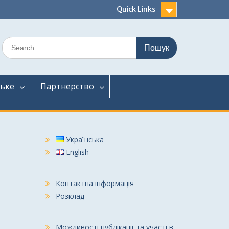
Quick Links
Шукати:
ське
Партнерство
Українська
English
Контактна інформація
Розклад
Можливості публікації та участі в