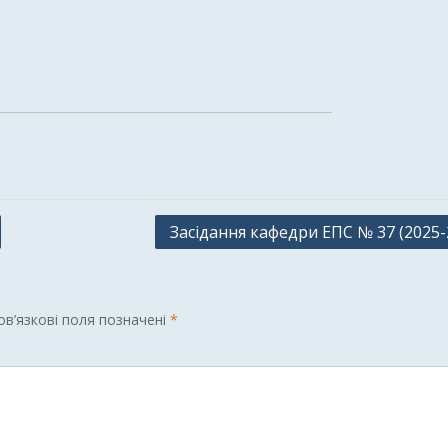
Засідання кафедри ЕПС № 37 (2025-
в’язкові поля позначені
*