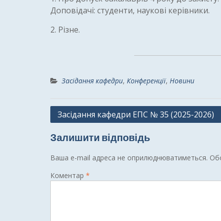
Доповідачі: студенти, наукові керівники.
2. Різне.
Засідання кафедри
,
Конференції
,
Новини
Навігація
Засідання кафедри ЕПС № 35 (2025-2026)
записів
Залишити відповідь
Ваша e-mail адреса не оприлюднюватиметься.
Обо
Коментар
*