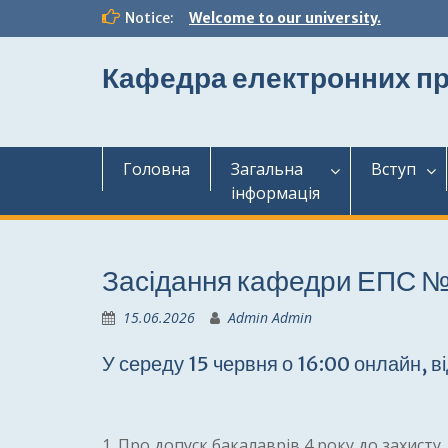
Перейти
Notice:
Welcome to our university.
до
вмісту
Кафедра електронних пр
Головна
Загальна
Вступ
інформація
Засідання кафедри ЕПС 
15.06.2026
Admin Admin
У середу 15 червня о 16:00 онлайн, 
1. Про допуск бакалаврів 4 року до захисту.