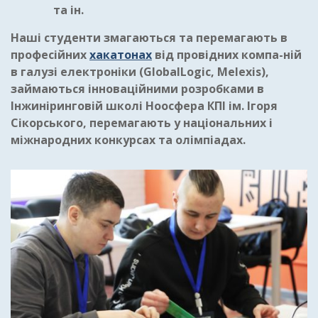
та ін.
Наші студенти змагаються та перемагають в
професійних
хакатонах
від провідних компа-ній
в галузі електроніки (GlobalLogic, Melexis),
займаються інноваційними розробками в
Інжиніринговій школі Ноосфера КПІ ім. Ігоря
Сікорського, перемагають у національних і
міжнародних конкурсах та олімпіадах.