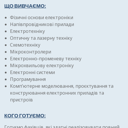
ЩО ВИВЧАЄМО:
Фізичні основи електроніки
Напівпровідникові прилади
Електротехніку
Оптичну та лазерну техніку
Схемотехніку
Мікроконтролери
Електронно-променеву техніку
Мікрохвильову електроніку
Електронні системи
Програмування
Комп’ютерне моделювання, проєктування та
конструювання електронних приладів та
пристроїв
КОГО ГОТУЄМО:
Готуємо фахівців, які здатні реалізовувати повний