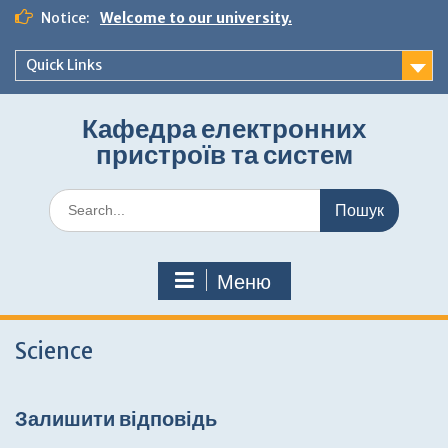
Перейти
Notice:
Welcome to our university.
до
вмісту
Quick Links
Кафедра електронних
пристроїв та систем
Шукати:
Меню
Science
Залишити відповідь