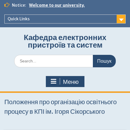
Перейти
Notice:
Welcome to our university.
до
вмісту
Quick Links
Кафедра електронних
пристроїв та систем
Шукати:
Меню
Положення про організацію освітнього
процесу в КПІ ім. Ігоря Сікорського