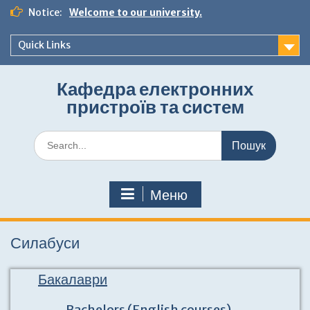
Перейти
Notice:
Welcome to our university.
до
вмісту
Quick Links
Кафедра електронних
пристроїв та систем
Шукати:
Меню
Силабуси
Бакалаври
Bachelors (English courses)