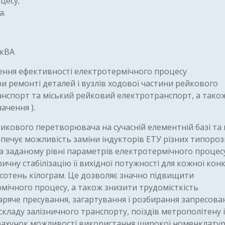
цесу;
а.
 кВА
ення ефективності електротермічного процесу
ри ремонті деталей і вузлів ходової частини рейкового
анспорт та міський рейковий електротранспорт, а тако
ачення ).
кового перетворювача на сучасній елементній базі та
ечує можливість заміни індукторів ЕТУ різних типорозм
на заданому рівні параметрів електротермічного процес
чну стабілізацію її вихідної потужності для кожної кон
 сотень кілограм. Це дозволяє значно підвищити
рмічного процесу, а також знизити трудомісткість
аряче пресування, загартування і розбирання запресова
складу залізничного транспорту, поїздів метрополітену і
а рахунок можливості використання широкої номенклату