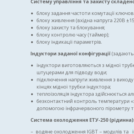
Систему управління та захисту складено
блоку задання частоти комутації ключов
блоку живлення (вхідна напруга 220В ±15%; 
блоку захисту та блокування;
блоку контролю часу (таймер);
блоку індикації параметрів.
Індуктори заданої конфігурації
(задаютьс
індуктори виготовляються з мідної труб
штуцерами для підводу води;
підключення напруги живлення з виходу 
кінцях мідної трубки індуктора;
теплоізоляція індуктора здійснюється
безконтактний контроль температури «за
допомогою інфрачервоного пірометру ти
Система охолодження ЕТУ-250 (рідинна)
– водяне охолодження IGBT – модулів та і