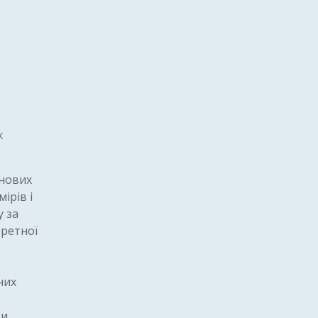
ж
 нових
ірів і
у за
кретної
них
ри