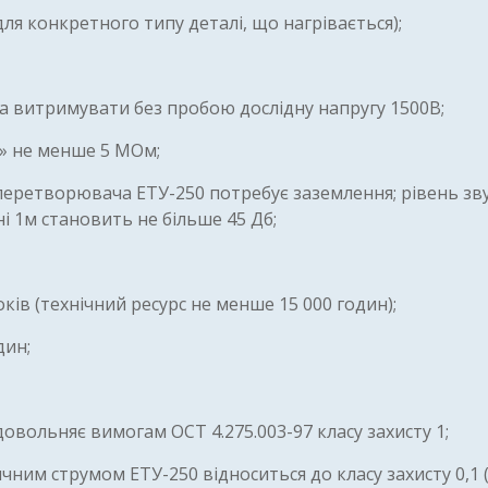
ля конкретного типу деталі, що нагрівається);
на витримувати без пробою дослідну напругу 1500В;
лі» не менше 5 МОм;
еретворювача ЕТУ-250 потребує заземлення; рівень зв
і 1м становить не більше 45 Дб;
ків (технічний ресурс не менше 15 000 годин);
дин;
овольняє вимогам ОСТ 4.275.003-97 класу захисту 1;
ичним струмом ЕТУ-250 відноситься до класу захисту 0,1