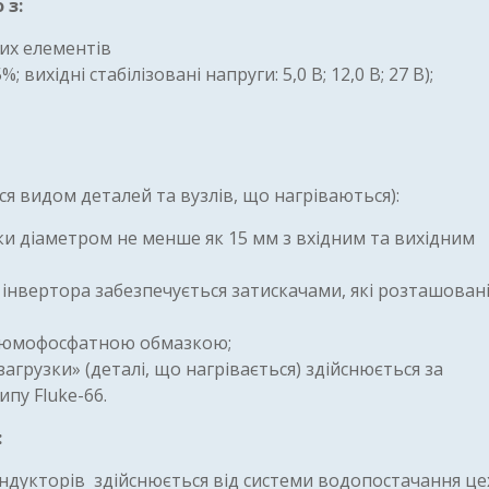
 з:
их елементів
вихідні стабілізовані напруги: 5,0 В; 12,0 В; 27 В);
я видом деталей та вузлів, що нагріваються):
ки діаметром не менше як 15 мм з вхідним та вихідним
інвертора забезпечується затискачами, які розташовані
 алюмофосфатною обмазкою;
грузки» (деталі, що нагрівається) здійснюється за
пу Fluke-66.
:
ндукторів здійснюється від системи водопостачання це