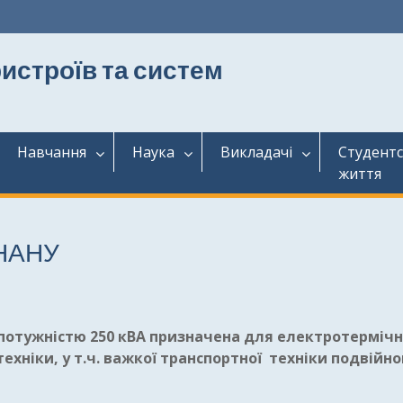
истроїв та систем
Навчання
Наука
Викладачі
Студент
життя
 НАНУ
потужністю 25
0
кВА призначена для електротермічн
техніки
, у т.ч.
важкої
транспортної
техніки
подвійно