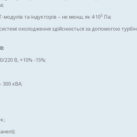
а;
5
модулів та індукторів – не менш, як 4·10
Па;
системі охолодження здійснюється за допомогою турбі
0:
/220 В, +10% -15%;
 300 кВА;
к.;
анелі);