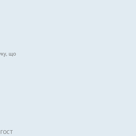
уку, що
 (ГОСТ