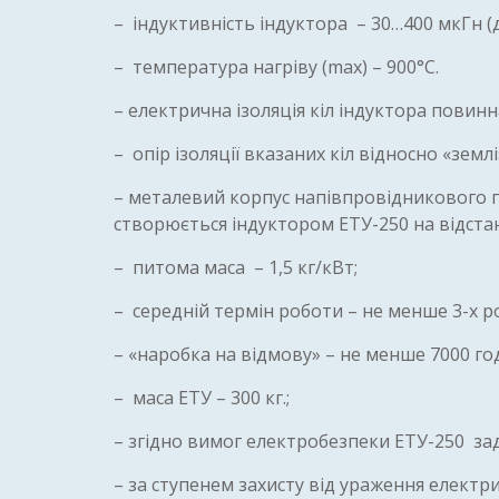
– індуктивність індуктора – 30…400 мкГн (д
– температура нагріву (max) – 900°С.
– електрична ізоляція кіл індуктора повин
– опір ізоляції вказаних кіл відносно «зем
– металевий корпус напівпровідникового п
створюється індуктором ЕТУ-250 на відстан
– питома маса – 1,5 кг/кВт;
– середній термін роботи – не менше 3-х ро
– «наробка на відмову» – не менше 7000 го
– маса ЕТУ – 300 кг.;
– згідно вимог електробезпеки ЕТУ-250 зад
– за ступенем захисту від ураження електр