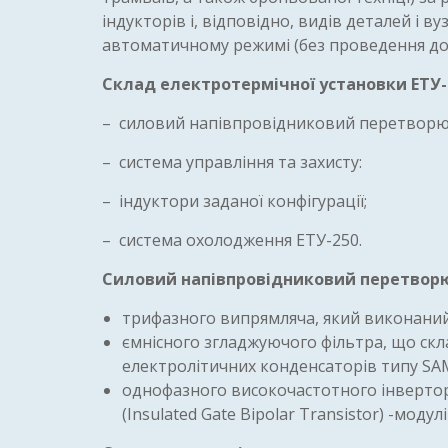
індукторів і, відповідно, видів деталей і ву
автоматичному режимі (без проведення до
Склад електротермічної установки ЕТУ-
– силовий напівпровідниковий перетворю
– система управління та захисту:
– індуктори заданої конфігурації;
– система охолодження ЕТУ-250.
Силовий напівпровідниковий перетворюв
трифазного випрямляча, який виконаний н
ємнісного згладжуючого фільтра, що скл
електролітичних конденсаторів типу SA
однофазного високочастотного інвертор
(Insulated Gate Bipolar Transistor) -мод