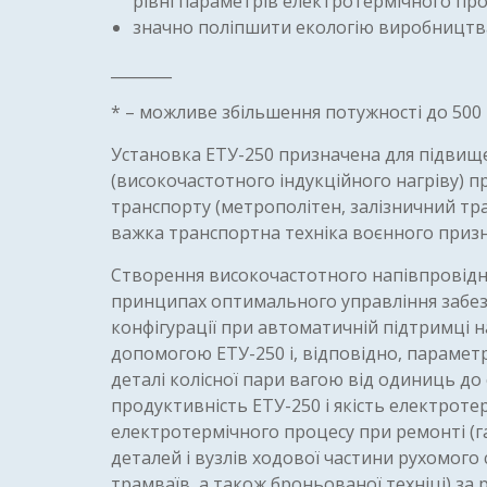
рівні параметрів електротермічного про
значно поліпшити екологію виробництв
________
* – можливе збільшення потужності до 500
Установка ЕТУ-250 призначена для підвищ
(високочастотного індукційного нагріву) п
транспорту (метрополітен, залізничний тр
важка транспортна техніка воєнного призн
Створення високочастотного напівпровідни
принципах оптимального управління забезп
конфігурації при автоматичній підтримці 
допомогою ЕТУ-250 і, відповідно, параметри
деталі колісної пари вагою від одиниць до
продуктивність ЕТУ-250 і якість електроте
електротермічного процесу при ремонті (г
деталей і вузлів ходової частини рухомого 
трамваїв, а також броньованої техніці) з