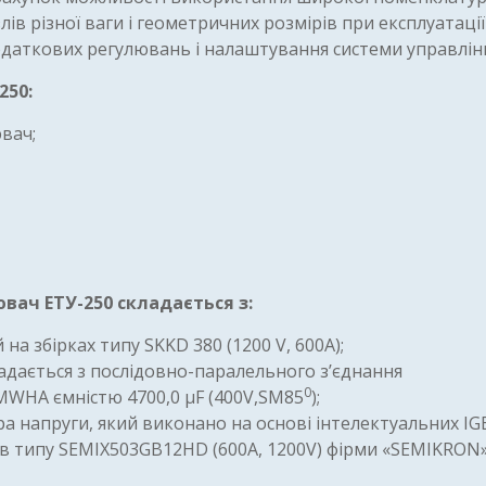
злів різної ваги і геометричних розмірів при експлуатації
даткових регулювань і налаштування системи управлінн
250:
вач;
ач ЕТУ-250 складається з:
а збірках типу SKKD 380 (1200 V, 600А);
адається з послідовно-паралельного з’єднання
0
MWHA ємністю 4700,0 µF (400V,SM85
);
а напруги, який виконано на основі інтелектуальних IG
улів типу SEMIX503GB12HD (600А, 1200V) фірми «SEMIKRON»