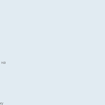
 на
ху