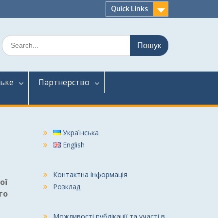
Quick Links
Шукати:
ське
Партнерство
Українська
English
Контактна інформація
ої
Розклад
го
Можливості публікації та участі в