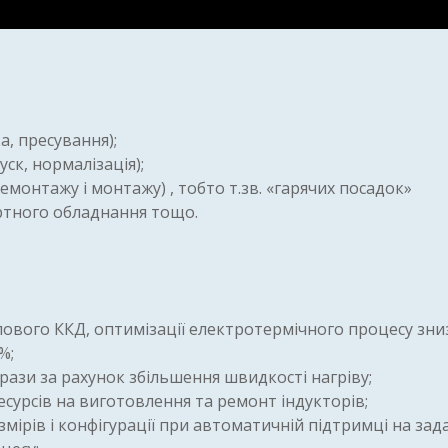
, пресування);
ск, нормалізація);
емонтажу і монтажу) , тобто т.зв. «гарячих посадок»
ртного обладнання тощо.
лового ККД, оптимізації електротермічного процесу зни
%;
рази за рахунок збільшення швидкості нагріву;
сурсів на виготовлення та ремонт індукторів;
змірів і конфігурації при автоматичній підтримці на за