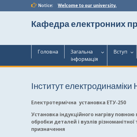
Перейти
Notice:
Welcome to our university.
до
вмісту
Кафедра електронних пр
Головна
Загальна
Вступ
інформація
Інститут електродинаміки
Електротермічна установка ЕТУ-250
Установка індукційного нагріву повною
обробки деталей і вузлів різноманітної 
призначення