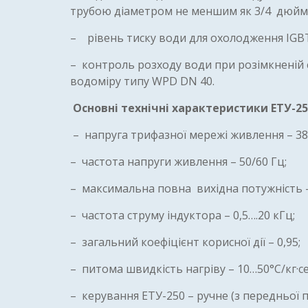
трубою діаметром не меншим як 3/4 дюйм
– рівень тиску води для охолодження IGBT-
– контроль розходу води при розімкненій 
водоміру типу WPD DN 40.
Основні технічні характеристики ЕТУ-2
5
– напруга трифазної мережі живлення – 380
– частота напруги живлення – 50/60 Гц;
– максимальна повна вихідна потужність –
– частота струму індуктора – 0,5….20 кГц;
– загальний коефіцієнт корисної дії – 0,95;
– питома швидкість нагріву – 10…50°С/кг·се
– керування ЕТУ-250 – ручне (з передньої п