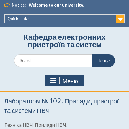
Перейти
Notice:
Welcome to our university.
до
вмісту
Quick Links
Кафедра електронних
пристроїв та систем
Шукати:
Меню
Лабораторія № 102. Прилади, пристрої
та системи НВЧ
Техніка НВЧ. Прилади НВЧ.