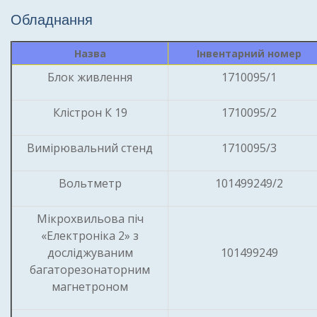
Обладнання
Назва
Інвентарний номер
Блок живлення
1710095/1
Клістрон К 19
1710095/2
Вимірювальний стенд
1710095/3
Вольтметр
101499249/2
Мікрохвильова піч
«Електроніка 2» з
досліджуваним
101499249
багаторезонаторним
магнетроном