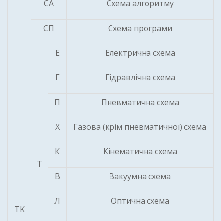
СА
Схема алгоритму
СП
Схема програми
Е
Електрична схема
Г
Гідравлічна схема
П
Пневматична схема
Х
Газова (крім пневматичної) схема
К
Кінематична схема
Т
В
Вакуумна схема
Л
Оптична схема
TK