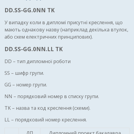
DD.SS-GG.0NN TK
У випадку коли в дипломі присутні креслення, що
мають однакову назву (наприклад декілька втулок,
або схем електричних принципових).
DD.SS-GG.0NN.LL TK
DD – тип дипломної роботи
SS – шифр групи.
GG – номер групи.
NN – порядковий номер в списку групи.
TK – назва та код креслення (схеми).
LL – порядковий номер креслення.
ДП
Дипломний проект бакалавра