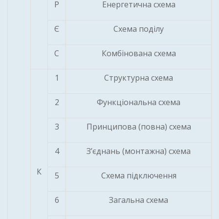
Р
Енергетична схема
Є
Схема поділу
С
Комбінована схема
1
Структурна схема
2
Функціональна схема
3
Принципова (повна) схема
4
З’єднань (монтажна) схема
К
5
Схема підключення
6
Загальна схема