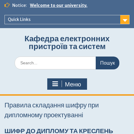
Перейти
Notice:
Welcome to our university.
до
вмісту
Quick Links
Кафедра електронних
пристроїв та систем
Шукати:
Меню
Правила складання шифру при
дипломному проектуванні
ШИФР ДО ДИПЛОМУ ТА КРЕСЛЕНЬ