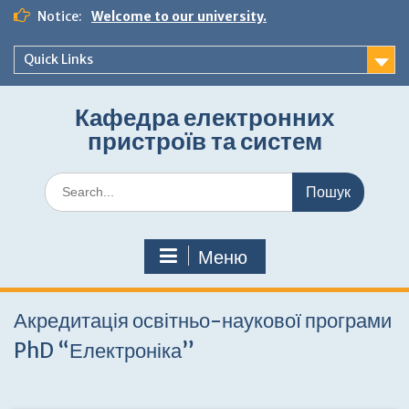
Перейти
Notice:
Welcome to our university.
до
вмісту
Quick Links
Кафедра електронних
пристроїв та систем
Шукати:
Меню
Акредитація освітньо-наукової програми
PhD “Електроніка”